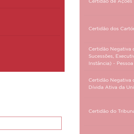
Certidão de Ações 
Certidão dos Cartór
Certidão Negativa d
Sucessões, Executiv
Instância) - Pessoa
Certidão Negativa d
Dívida Ativa da Uni
Certidão do Tribuna