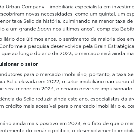
 Urban Company – imobiliária especialista em investimen
 descobriram novas necessidades, como um quintal, um es
enor taxa Selic da história, culminando na menor taxa de 
boom
ário a um grande
nos últimos anos”, completa Babit
liário dos últimos anos, o sentimento da maioria dos em
 Conforme a pesquisa desenvolvida pela Brain Estratégic
am que ao longo do ano de 2023, o mercado será ainda mai
ulsionar o setor
ndutores para o mercado imobiliário, portanto, a taxa 
a Selic elevada em 2022, o setor imobiliário não parou d
lic será menor em 2023, o cenário deve ser impulsionado.
ência da Selic reduzir ainda este ano, especialistas da
um crédito mais acessível para o mercado imobiliário e
ário ainda mais positivo em 2023, é o fato de que o mer
temente do cenário político, o desenvolvimento imobiliá