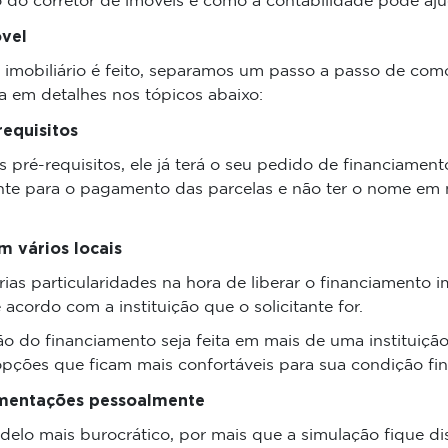
do corretor de imóveis e como a contabilidade pode aju
vel
o imobiliário é feito, separamos um passo a passo de co
a em detalhes nos tópicos abaixo:
requisitos
s pré-requisitos, ele já terá o seu pedido de financiamento
iente para o pagamento das parcelas e não ter o nome em
 vários locais
ias particularidades na hora de liberar o financiamento imo
cordo com a instituição que o solicitante for.
o do financiamento seja feita em mais de uma instituição
 opções que ficam mais confortáveis para sua condição fin
mentações pessoalmente
elo mais burocrático, por mais que a simulação fique di