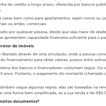
nha de crédito a longo prazo, oferecida por bancos públic
.
ara casas bem como para apartamentos, sejam novos ou 
nais ou então, comerciais.
citado por qualquer pessoa, desde que seja maior de idad
que apresentem capacidade financeira suficiente para o p
rretor de imóveis
é liberado através de uma simulação, onde a pessoa conse
o financiamento para obter valores, prazos entre outros 
istema dos bancos e financiadores costumam seguir. Ou s
35 anos. Portanto, o pagamento do montante (chamado de
 também segue algumas regras: elas são baseadas na ren
e uma forma bem simplificada, se a sua renda é de R$5.
 muitos documentos?