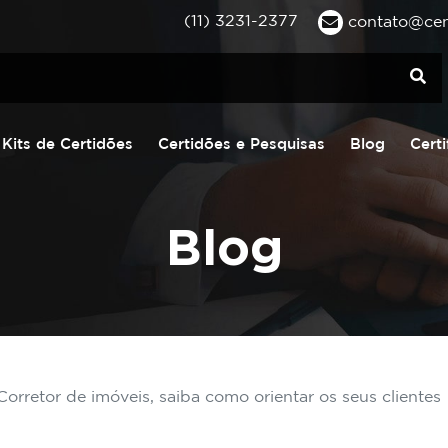
(11) 3231-2377
contato@cent
Kits de Certidões
Certidões e Pesquisas
Blog
Certi
Blog
Corretor de imóveis, saiba como orientar os seus clientes