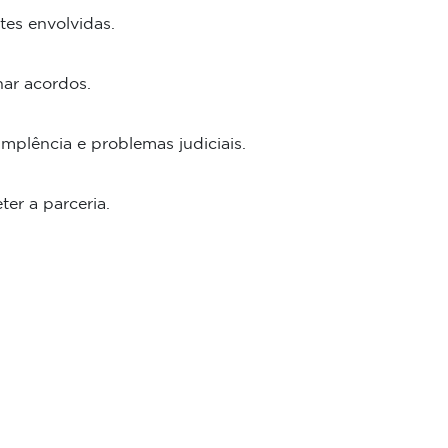
tes envolvidas.
har acordos.
implência e problemas judiciais.
er a parceria.