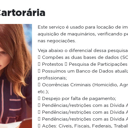
artorária
Este serviço é usado para locação de im
aquisição de maquinários, verificando p
nas negociações.
Veja abaixo o diferencial dessa pesquisa
 Compões as duas bases de dados (SCP
 Protestos  Pesquisa de Participações 
 Possuímos um Banco de Dados atualiz
profissionais;
 Ocorrências Criminais (Homicídio, Ag
etc.);
 Despejo por falta de pagamento;
 Pendências/restrições com as Dívida A
 Pendências/restrições com as Dívida A
 Pendências/restrições com as Dívida A
 Ações: Cíveis, Fiscais, Federais, Trabal