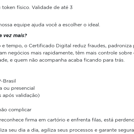
token físico. Validade de até 3
ossa equipe ajuda você a escolher o ideal.
a vez mais?
 tempo, o Certificado Digital reduz fraudes, padroniza
ham negócios mais rapidamente, têm mais controle sobr
lidade, e quem não acompanha acaba ficando para trás.
-Brasil
a ou presencial
s após validação)
não complicar
econhece firma em cartório e enfrenta filas, está perden
liza seu dia a dia, agiliza seus processos e garante segur