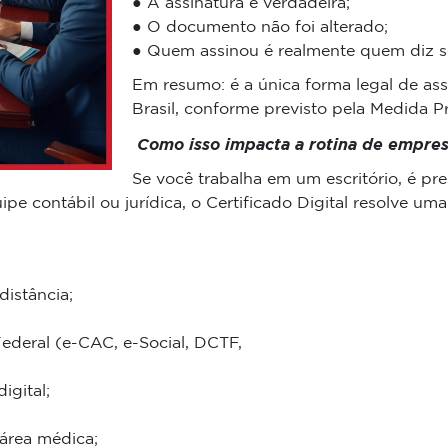
● A assinatura é verdadeira;
● O documento não foi alterado;
● Quem assinou é realmente quem diz se
Em resumo: é a única forma legal de ass
Brasil, conforme previsto pela Medida P
Como isso impacta a rotina de empresa
Se você trabalha em um escritório, é pr
uipe contábil ou jurídica, o Certificado Digital resolve 
distância;
Federal (e-CAC, e-Social, DCTF,
igital;
 área médica;