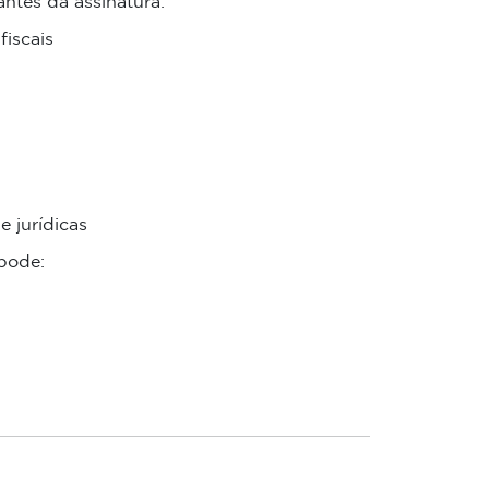
 antes da assinatura:
fiscais
e jurídicas
pode: