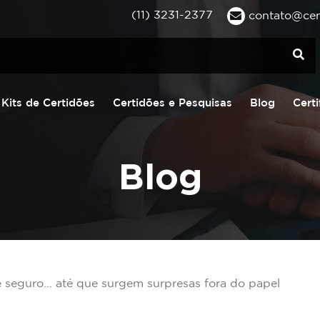
(11) 3231-2377
contato@cent
Kits de Certidões
Certidões e Pesquisas
Blog
Certi
Blog
e seguro… até que surgem surpresas fora do papel