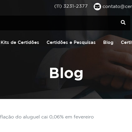
(11) 3231-2377
contato@cent
Kits de Certidões
Certidões e Pesquisas
Blog
Certi
Blog
flação do aluguel cai 0,06% em fevereiro