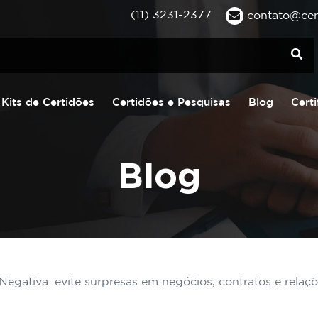
(11) 3231-2377
contato@cent
Kits de Certidões
Certidões e Pesquisas
Blog
Certi
Blog
egativa: evite surpresas em negócios, contratos e relaçõe